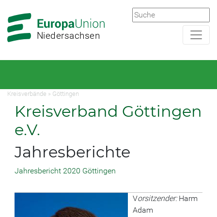
Zur
Zum
Hauptnavigation
Hauptbereich
Niedersachsen
Kreisverbände
»
Göttingen
Kreisverband Göttingen
e.V.
Jahresberichte
Jahresbericht 2020 Göttingen
V
orsitzender:
Harm
Adam