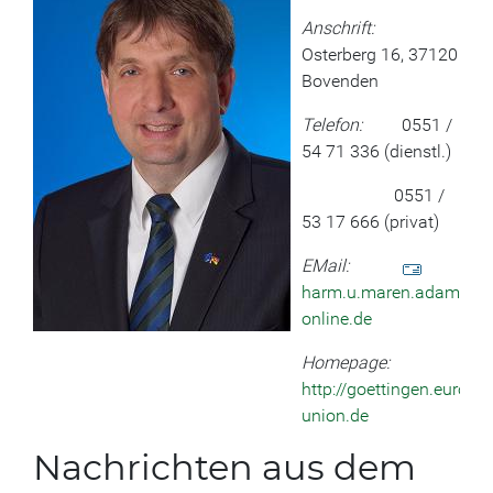
Anschrift:
Osterberg 16, 37120
Bovenden
Telefon:
0551 /
54 71 336 (dienstl.)
0551 /
53 17 666 (privat)
EMail:
harm.u.maren.adam(at)t
online.de
Homepage:
http://goettingen.europa-
union.de
Nachrichten aus dem