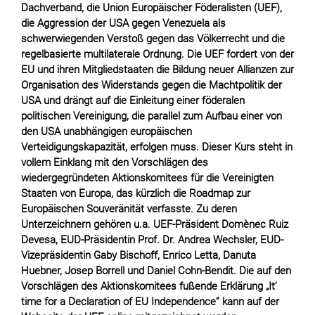
Dachverband, die Union Europäischer Föderalisten (UEF),
die Aggression der USA gegen Venezuela als
schwerwiegenden Verstoß gegen das Völkerrecht und die
regelbasierte multilaterale Ordnung. Die UEF fordert von der
EU und ihren Mitgliedstaaten die Bildung neuer Allianzen zur
Organisation des Widerstands gegen die Machtpolitik der
USA und drängt auf die Einleitung einer föderalen
politischen Vereinigung, die parallel zum Aufbau einer von
den USA unabhängigen europäischen
Verteidigungskapazität, erfolgen muss. Dieser Kurs steht in
vollem Einklang mit den Vorschlägen des
wiedergegründeten Aktionskomitees für die Vereinigten
Staaten von Europa, das kürzlich die Roadmap zur
Europäischen Souveränität verfasste. Zu deren
Unterzeichnern gehören u.a. UEF-Präsident Domènec Ruiz
Devesa, EUD-Präsidentin Prof. Dr. Andrea Wechsler, EUD-
Vizepräsidentin Gaby Bischoff, Enrico Letta, Danuta
Huebner, Josep Borrell und Daniel Cohn-Bendit. Die auf den
Vorschlägen des Aktionskomitees fußende Erklärung „It‘
time for a Declaration of EU Independence” kann auf der