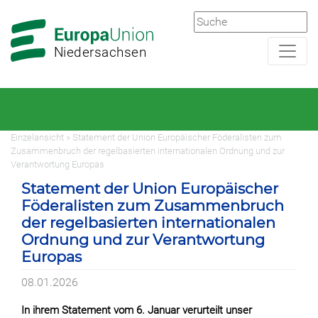
Zur
Zum
Hauptnavigation
Hauptbereich
Niedersachsen
Einzelansicht » Statement der Union Europäischer Föderalisten zum
Zusammenbruch der regelbasierten internationalen Ordnung und zur
Verantwortung Europas
Statement der Union Europäischer
Föderalisten zum Zusammenbruch
der regelbasierten internationalen
Ordnung und zur Verantwortung
Europas
08.01.2026
In ihrem Statement vom 6. Januar verurteilt unser