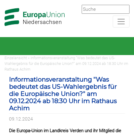
Zur
Zum
Hauptnavigation
Hauptbereich
Niedersachsen
Einzelansicht » Informationsveranstaltung "Was bedeutet das US-
Wahlergebnis für die Europäische Union?" am 09.12.2024 ab 18:30 Uhr im
Rathaus Achim
Informationsveranstaltung "Was
bedeutet das US-Wahlergebnis für
die Europäische Union?" am
09.12.2024 ab 18:30 Uhr im Rathaus
Achim
09.12.2024
Die Europa-Union im Landkreis Verden und ihr Mitglied die